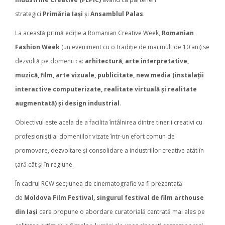
strategici
Primăria Iași
și
Ansamblul Palas
.
La această primă ediție a Romanian Creative Week,
Romanian
Fashion Week
(un eveniment cu o tradiție de mai mult de 10 ani) se
dezvoltă pe domenii ca:
arhitectură, arte interpretative,
muzică, film, arte vizuale, publicitate, new media (instalații
interactive computerizate, realitate virtuală și realitate
augmentată) și design industrial
.
Obiectivul este acela de a facilita întâlnirea dintre tinerii creativi cu
profesioniști ai domeniilor vizate într-un efort comun de
promovare, dezvoltare și consolidare a industriilor creative atât în
țară cât și în regiune.
În cadrul RCW secțiunea de cinematografie va fi prezentată
de
Moldova Film Festival, singurul festival de film arthouse
din Iași
care propune o abordare curatorială centrată mai ales pe