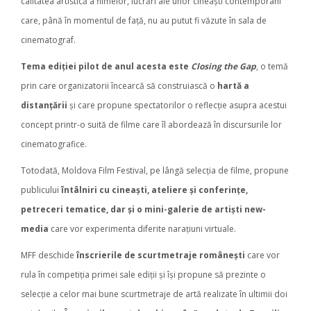
calitatea artistică a filmelor, lucrări ale unor cineaști contemporani
care, până în momentul de față, nu au putut fi văzute în sala de
cinematograf.
Tema ediției pilot de anul acesta este
Closing the Gap
, o temă
prin care organizatorii încearcă să construiască o
hartă a
distanțării
și care propune spectatorilor o reflecție asupra acestui
concept printr-o suită de filme care îl abordează în discursurile lor
cinematografice.
Totodată, Moldova Film Festival, pe lângă selecția de filme, propune
publicului
întâlniri cu cineaști, ateliere și conferințe,
petreceri tematice, dar și o mini-galerie de artiști new-
media
care vor experimenta diferite narațiuni virtuale.
MFF deschide
înscrierile de scurtmetraje românești
care vor
rula în competiția primei sale ediții și își propune să prezinte o
selecție a celor mai bune scurtmetraje de artă realizate în ultimii doi