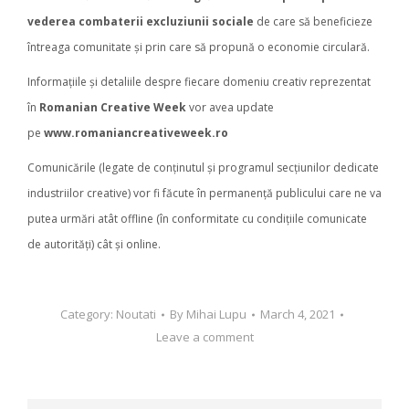
vederea combaterii excluziunii sociale
de care să beneficieze
întreaga comunitate și prin care să propună o economie circulară.
Informațiile și detaliile despre fiecare domeniu creativ reprezentat
în
Romanian Creative Week
vor avea update
pe
www.romaniancreativeweek.ro
Comunicările (legate de conținutul și programul secțiunilor dedicate
industriilor creative) vor fi făcute în permanență publicului care ne va
putea urmări atât offline (în conformitate cu condițiile comunicate
de autorități) cât și online.
Category:
Noutati
By
Mihai Lupu
March 4, 2021
Leave a comment