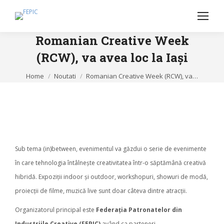
Romanian Creative Week
(RCW), va avea loc la Iași
You are here:
Home
Noutati
Romanian Creative Week (RCW), va…
Sub tema (in)between, evenimentul va găzdui o serie de evenimente
în care tehnologia întâlnește creativitatea într-o săptămână creativă
hibridă. Expoziții indoor și outdoor, workshopuri, showuri de modă,
proiecții de filme, muzică live sunt doar câteva dintre atracții.
Organizatorul principal este
Federația Patronatelor din
Industriile Creative (FEPIC)
având ca parteneri