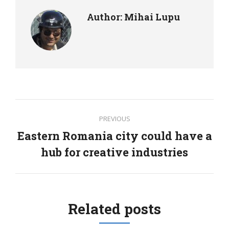
Author:
Mihai Lupu
Post
PREVIOUS
navigation
Eastern Romania city could have a
Previous
hub for creative industries
post:
Related posts