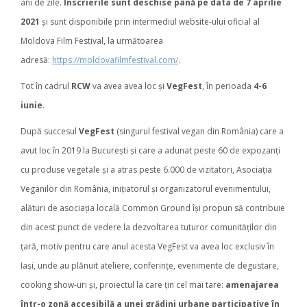
ani de zile.
Înscrierile sunt deschise până pe data de 7 aprilie
2021
și sunt disponibile prin intermediul website-ului oficial al
Moldova Film Festival, la următoarea
adresă:
https://moldovafilmfestival.com/
.
Tot în cadrul
RCW
va avea avea loc și
VegFest
, în perioada
4-6
iunie
.
După succesul
VegFest
(singurul festival vegan din România) care a
avut loc în 2019 la București și care a adunat peste 60 de expozanți
cu produse vegetale și a atras peste 6.000 de vizitatori, Asociația
Veganilor din România, inițiatorul și organizatorul evenimentului,
alături de asociația locală Common Ground își propun să contribuie
din acest punct de vedere la dezvoltarea tuturor comunităților din
țară, motiv pentru care anul acesta VegFest va avea loc exclusiv în
Iași, unde au plănuit ateliere, conferințe, evenimente de degustare,
cooking show-uri și, proiectul la care țin cel mai tare:
amenajarea
într-o zonă accesibilă a unei grădini urbane participative
în